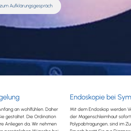
 zum Aufklärungsgespräch
gelung
Endoskopie bei Sy
 Anfang an wohlfühlen. Daher
Mit dem Endoskop werden V
e gestaltet. Die Ordination
der Magenschleimhaut sofort si
 Ihre Anliegen da. Wir nehmen
Polypabtragungen, sind im Zu