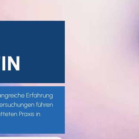
IN
angreiche Erfahrung
tersuchungen führen
teten Praxis in