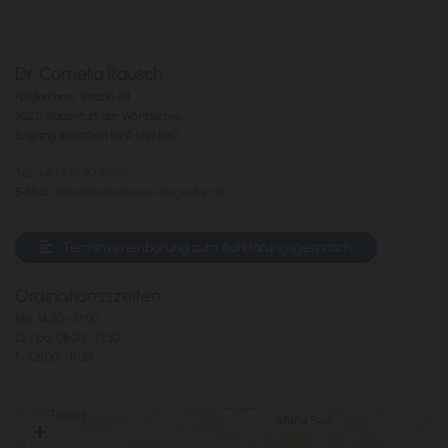
Dr. Cornelia Rausch
Feldkirchner Straße 114
9020 Klagenfurt am Wörthersee
Eingang zwischen BIPA und NKD
Tel.:
+43 463 90 99 09
E-Mail:
office@endoskopie-klagenfurt.at
Terminvereinbarung zum Aufklärungsgespräch
Ordinationsszeiten
Mo: 14:30 - 17:00
Di - Do: 08:00 - 13:30
Fr: 08:00 - 11:00